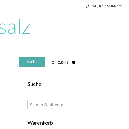
+49 (0) 1724366771
salz
0
- 0,00 €
Suche
Warenkorb