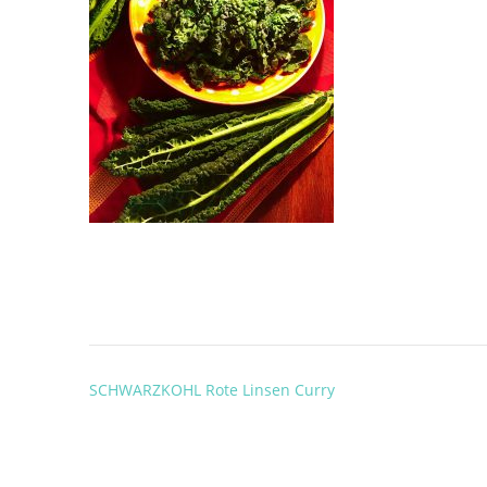
Post
SCHWARZKOHL Rote Linsen Curry
navigation