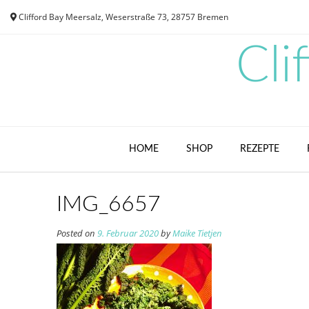
Skip
Clifford Bay Meersalz, Weserstraße 73, 28757 Bremen
to
content
Cli
HOME
SHOP
REZEPTE
IMG_6657
Posted on
9. Februar 2020
by
Maike Tietjen