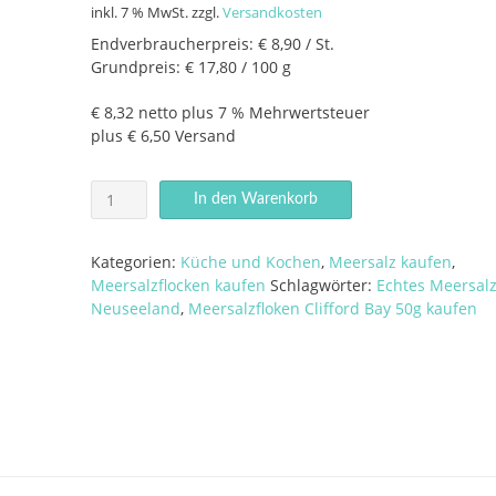
inkl. 7 % MwSt.
zzgl.
Versandkosten
Endverbraucherpreis: € 8,90 / St.
Grundpreis: € 17,80 / 100 g
€ 8,32 netto plus 7 % Mehrwertsteuer
plus € 6,50 Versand
Meersalzflocken
In den Warenkorb
Clifford
Bay
50
Kategorien:
Küche und Kochen
,
Meersalz kaufen
,
g
Meersalzflocken kaufen
Schlagwörter:
Echtes Meersal
im
Neuseeland
,
Meersalzfloken Clifford Bay 50g kaufen
Schraubglas
Menge