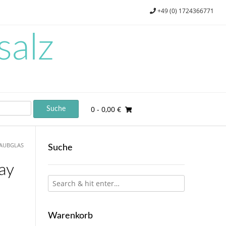
+49 (0) 1724366771
salz
0
- 0,00 €
RAUBGLAS
Suche
ay
Warenkorb