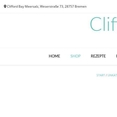
Skip
Clifford Bay Meersalz, Weserstraße 73, 28757 Bremen
to
content
Cli
HOME
SHOP
REZEPTE
START
/
UNKAT