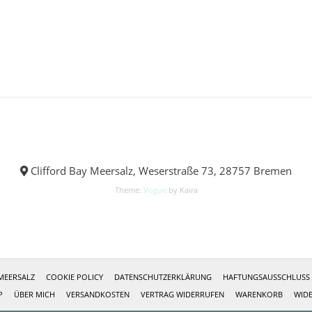
Clifford Bay Meersalz, Weserstraße 73, 28757 Bremen
Theme:
Vogue
by Kaira
MEERSALZ
COOKIE POLICY
DATENSCHUTZERKLÄRUNG
HAFTUNGSAUSSCHLUSS (
P
ÜBER MICH
VERSANDKOSTEN
VERTRAG WIDERRUFEN
WARENKORB
WID