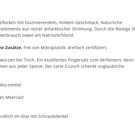
lzflocken mit faszinierendem, mildem Geschmack. Natürliche
elemente aus reiner antarktischer Strömung. Durch die flockige S
 Verbrauch sowie am Natriumchlorid.
e Zusätze.
Frei von Mikroplastik, dreifach zertifiziert.
rzen bei Tisch. Ein exzellentes Fingersalz zum Verfeinern, denn
romen aus jeder Speise. Der zarte Crunch schenkt unglaubliche
.
Würzmittel
es Meersalz
dlich im Glas mit Schraubdeckel