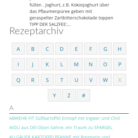
füllen . Joghurt, z.B. Kokosjoghurt über
das Pflaumenpüree geben mit
geraspelter Zartbitterschokolade toppen
TIPP DER SALZFEE:…
Rezeptarchiv
A
B
C
D
E
F
G
H
I
J
K
L
M
N
O
P
Q
R
S
T
U
V
W
X
Y
Z
#
A
ABWEHR FIT Süßkartoffel Eintopf mit Ingwer und Chili
AIOLI aus Dill-Dijon-Sahne, ein Traum zu SPARGEL
ALLGÄUER KARTOFFELPFANNE mit Rosmarin und