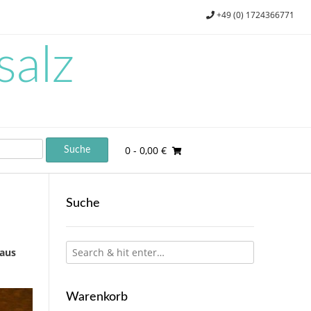
+49 (0) 1724366771
salz
0
- 0,00 €
Suche
 aus
Warenkorb