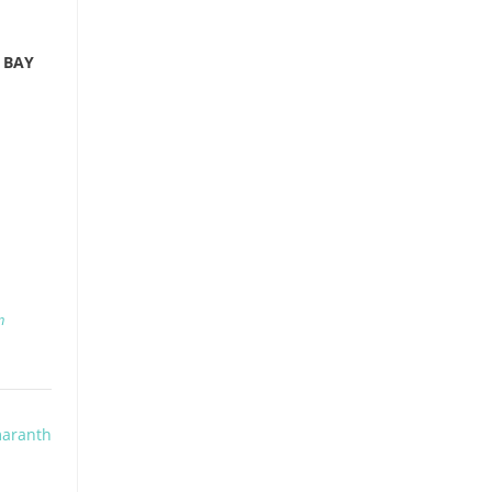
 BAY
n
aranth