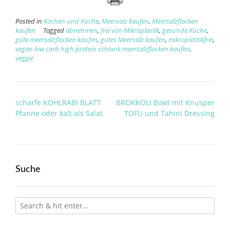
Posted in
Kochen und Küche
,
Meersalz kaufen
,
Meersalzflocken
kaufen
Tagged
abnehmen
,
frei von Mikroplastik
,
gesunde Küche
,
gute meersalzflocken kaufen
,
gutes Meersalz kaufen
,
mikroplastikfrei
,
vegan low carb high protein schlank meersalzflocken kaufen
,
veggie
Post
scharfe KOHLRABI BLATT
BROKKOLI Bowl mit Knusper
navigation
Pfanne oder kalt als Salat
TOFU und Tahini Dressing
Suche