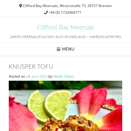
Skip
Clifford Bay Meersalz, Weserstraße 73, 28757 Bremen
to
+49 (0) 1724366771
content
Clifford Bay Meersalz
ZARTE MEERSALZFLOCKEN AUS NEUSEELAND – MIKROPLASTIKFREI
MENU
KNUSPER TOFU
Posted on
24. Juni 2022
by
Maike Tietjen