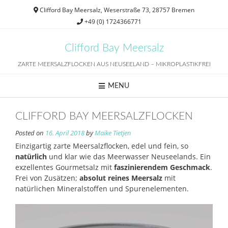
Skip
Clifford Bay Meersalz, Weserstraße 73, 28757 Bremen
to
+49 (0) 1724366771
content
Clifford Bay Meersalz
ZARTE MEERSALZFLOCKEN AUS NEUSEELAND – MIKROPLASTIKFREI
MENU
CLIFFORD BAY MEERSALZFLOCKEN
Posted on
16. April 2018
by
Maike Tietjen
Einzigartig zarte Meersalzflocken, edel und fein, so
natürlich
und klar wie das Meerwasser Neuseelands. Ein
exzellentes Gourmetsalz mit
faszinierendem Geschmack
.
Frei von Zusätzen;
absolut reines Meersalz
mit
natürlichen Mineralstoffen und Spurenelementen.