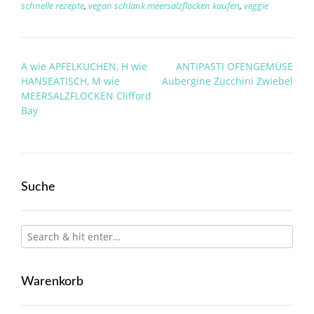
schnelle rezepte
,
vegan schlank meersalzflocken kaufen
,
veggie
Post
A wie APFELKUCHEN, H wie
ANTIPASTI OFENGEMÜSE
navigation
HANSEATISCH, M wie
Aubergine Zucchini Zwiebel
MEERSALZFLOCKEN Clifford
Bay
Suche
Warenkorb