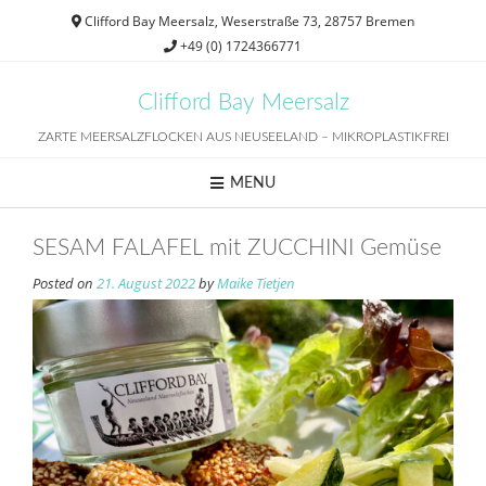
Skip
Clifford Bay Meersalz, Weserstraße 73, 28757 Bremen
to
+49 (0) 1724366771
content
Clifford Bay Meersalz
ZARTE MEERSALZFLOCKEN AUS NEUSEELAND – MIKROPLASTIKFREI
MENU
SESAM FALAFEL mit ZUCCHINI Gemüse
Posted on
21. August 2022
by
Maike Tietjen