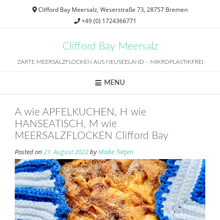
Skip
Clifford Bay Meersalz, Weserstraße 73, 28757 Bremen
to
+49 (0) 1724366771
content
Clifford Bay Meersalz
ZARTE MEERSALZFLOCKEN AUS NEUSEELAND – MIKROPLASTIKFREI
MENU
A wie APFELKUCHEN, H wie
HANSEATISCH, M wie
MEERSALZFLOCKEN Clifford Bay
Posted on
21. August 2022
by
Maike Tietjen