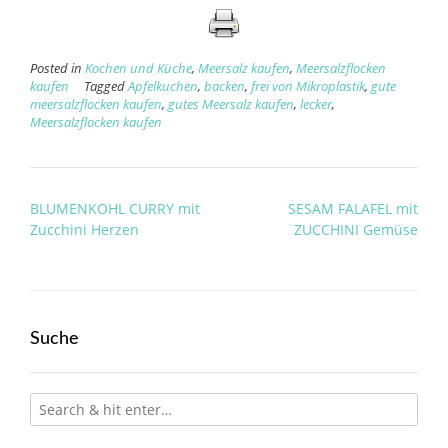
Posted in
Kochen und Küche
,
Meersalz kaufen
,
Meersalzflocken
kaufen
Tagged
Apfelkuchen
,
backen
,
frei von Mikroplastik
,
gute
meersalzflocken kaufen
,
gutes Meersalz kaufen
,
lecker
,
Meersalzflocken kaufen
Post
BLUMENKOHL CURRY mit
SESAM FALAFEL mit
navigation
Zucchini Herzen
ZUCCHINI Gemüse
Suche