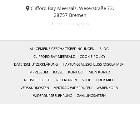
Clifford Bay Meersalz, Weserstraße 73,
28757 Bremen
Theme:
Vogue
by Kaira
ALLGEMEINE GESCHÄFTSBEDINGUNGEN
BLOG
CLIFFORD BAY MEERSALZ
COOKIE POLICY
DATENSCHUTZERKLÄRUNG
HAFTUNGSAUSSCHLUSS (DISCLAIMER)
IMPRESSUM
KASSE
KONTAKT
MEIN KONTO
NEUSTE REZEPTE
REFERENZEN
SHOP
ÜBER MICH
VERSANDKOSTEN
VERTRAG WIDERRUFEN
WARENKORB
WIDERRUFSBELEHRUNG
ZAHLUNGSARTEN