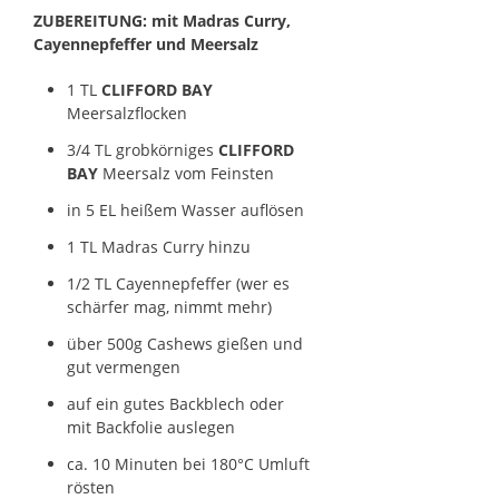
ZUBEREITUNG:
mit Madras Curry,
Cayennepfeffer und Meersalz
1 TL
CLIFFORD BAY
Meersalzflocken
3/4 TL grobkörniges
CLIFFORD
BAY
Meersalz vom Feinsten
in 5 EL heißem Wasser auflösen
1 TL Madras Curry hinzu
1/2 TL Cayennepfeffer (wer es
schärfer mag, nimmt mehr)
über 500g Cashews gießen und
gut vermengen
auf ein gutes Backblech oder
mit Backfolie auslegen
ca. 10 Minuten bei 180°C Umluft
rösten