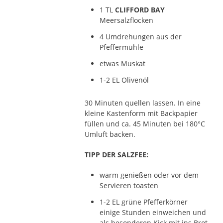
1 TL
CLIFFORD BAY
Meersalzflocken
4 Umdrehungen aus der
Pfeffermühle
etwas Muskat
1-2 EL Olivenöl
30 Minuten quellen lassen. In eine
kleine Kastenform mit Backpapier
füllen und ca. 45 Minuten bei 180°C
Umluft backen.
TIPP DER SALZFEE:
warm genießen oder vor dem
Servieren toasten
1-2 EL grüne Pfefferkörner
einige Stunden einweichen und
als besonderen Kick mit ins Brot