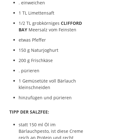
. einweichen
1 TL Limettensaft
1/2 TL grobkörniges
CLIFFORD
BAY
Meersalz vom Feinsten
etwas Pfeffer
150 g Naturjoghurt
200 g Frischkäse
. pürieren
1 Gemüsetüte voll Bärlauch
kleinschneiden
hinzufügen und pürieren
TIPP DER SALZFEE:
statt 150 ml Öl im
Bärlauchpesto, ist diese Creme
reich an Protein und recht