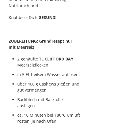
Natriumchlorid.
Knabbere Dich
GESUND!
ZUBEREITUNG: Grundrezept nur
mit Meersalz
2 gehäufte TL
CLIFFORD BAY
Meersalzflocken
in 5 EL heißem Wasser auflösen,
über 400 g Cashews gießen und
gut vermengen
Backblec
h mit Backfolie
auslegen
ca
.
10 Minuten bei 180°C Umluft
rösten, je nach Ofen