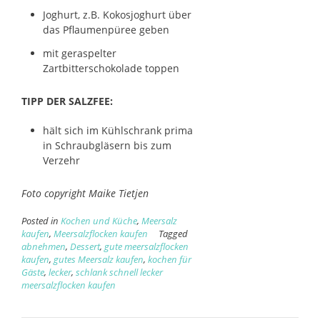
Joghurt, z.B. Kokosjoghurt über
das Pflaumenpüree geben
mit geraspelter
Zartbitterschokolade toppen
TIPP DER SALZFEE:
hält sich im Kühlschrank prima
in Schraubgläsern bis zum
Verzehr
Foto copyright Maike Tietjen
Posted in
Kochen und Küche
,
Meersalz
kaufen
,
Meersalzflocken kaufen
Tagged
abnehmen
,
Dessert
,
gute meersalzflocken
kaufen
,
gutes Meersalz kaufen
,
kochen für
Gäste
,
lecker
,
schlank schnell lecker
meersalzflocken kaufen