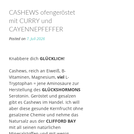
CASHEWS ofengeröstet
mit CURRY und
CAYENNEPFEFFER
Posted on
7. Juli 2026
Knabbere dich
GLÜCKLICH
!
Cashews, reich an Eiweiß, B-
Vitaminen, Magnesium,
viel
L-
Tryptophan = jene Aminosäure zur
Herstellung des
GLÜCKSHORMONS
Serotonin. Geröstet und gesalzen
gibt es Cashews im Handel. Ich will
aber diese gesunde Kernfrucht ohne
gesalzene Chemie und nehme das
Natursalz aus der
CLIFFORD BAY
mit all seinen natürlichen
Mineralstoffen und mit wenig