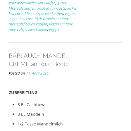
gute meersalzflocken kaufen
,
gutes
Meersalz kaufen
,
kochen für Gäste
,
lecker
,
low carb
,
Meersalzflocken kaufen
,
vegan
,
vegan low carb high protein schlank
meersalzflocken kaufen
,
vegan schlank
meersalzflocken kaufen
,
veggie
BÄRLAUCH MANDEL
CREME an Rote Beete
Posted on
11. April 2026
ZUBEREITUNG:
3 EL Cashhews
3 EL Mandeln
1/2 Tasse Mandelmilch