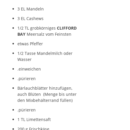
3 EL Mandeln
3 EL Cashews
1/2 TL grobkörniges
CLIFFORD
BAY
Meersalz vom Feinsten
etwas Pfeffer
1/2 Tasse Mandelmilch oder
Wasser
.einweichen
.pürieren
Bärlauchblätter hinzufügen,
auch Blüten (Menge bis unter
den Mixbehälterrand füllen)
.pürieren
1 TL Limettensaft
200 g Frischkäse