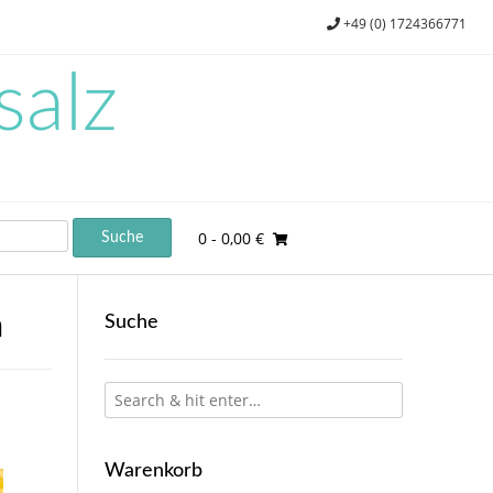
+49 (0) 1724366771
salz
0
- 0,00 €
n
Suche
Warenkorb