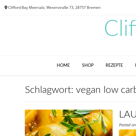
Skip
Clifford Bay Meersalz, Weserstraße 73, 28757 Bremen
to
content
Cli
HOME
SHOP
REZEPTE
Schlagwort:
vegan low car
LAU
Posted o