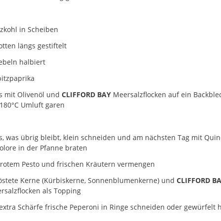
tzkohl in Scheiben
tten längs gestiftelt
ebeln halbiert
pitzpaprika
es mit Olivenöl und
CLIFFORD BAY
Meersalzflocken auf ein Backble
 180°C Umluft garen
es, was übrig bleibt, klein schneiden und am nächsten Tag mit Qui
colore in der Pfanne braten
 rotem Pesto und frischen Kräutern vermengen
östete Kerne (Kürbiskerne, Sonnenblumenkerne) und
CLIFFORD B
rsalzflocken als Topping
 extra Schärfe frische Peperoni in Ringe schneiden oder gewürfelt 