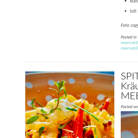
klas
toll
Foto cop
Posted in
meersalzf
meersalzf
SPI
Krä
ME
Posted o