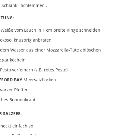
. Schlank . Schlemmen .
ITUNG:
 Weiße vom Lauch in 1 cm breite Ringe schneiden
Kokosöl knusprig anbraten
 dem Wasser aus einer Mozzarella-Tüte ablöschen
z gar köcheln
Pesto verfeinern (z.B. rotes Pesto)
FFORD BAY
Meersalzflocken
warzer Pfeffer
sches Bohnenkraut
R SALZFEE:
meckt einfach so