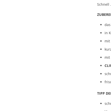
Schnell 
ZUBERE
das
in 
mit
kur
mit 
CLI
sch
fri
TIPP DE
sch