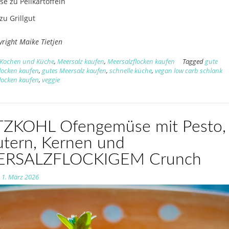
se zu Pellkartoffeln
 zu Grillgut
yright Maike Tietjen
Kochen und Küche
,
Meersalz kaufen
,
Meersalzflocken kaufen
Tagged
gute
locken kaufen
,
gutes Meersalz kaufen
,
schnelle küche
,
vegan low carb schlank
locken kaufen
,
veggie
TZKOHL Ofengemüse mit Pesto,
utern, Kernen und
ERSALZFLOCKIGEM Crunch
n
1. März 2026