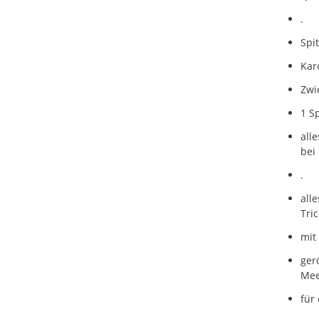
.
Spi
Karo
Zwi
1 S
all
bei
.
all
Tri
mit
ger
Mee
für