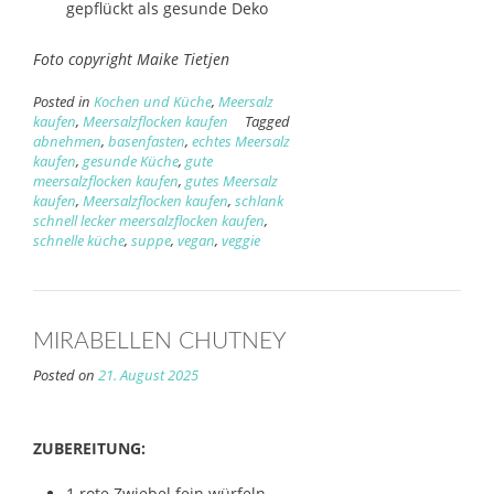
gepflückt als gesunde Deko
Foto copyright Maike Tietjen
Posted in
Kochen und Küche
,
Meersalz
kaufen
,
Meersalzflocken kaufen
Tagged
abnehmen
,
basenfasten
,
echtes Meersalz
kaufen
,
gesunde Küche
,
gute
meersalzflocken kaufen
,
gutes Meersalz
kaufen
,
Meersalzflocken kaufen
,
schlank
schnell lecker meersalzflocken kaufen
,
schnelle küche
,
suppe
,
vegan
,
veggie
MIRABELLEN CHUTNEY
Posted on
21. August 2025
ZUBEREITUNG:
1 rote Zwiebel fein würfeln