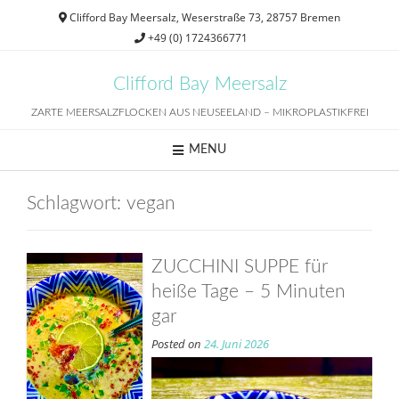
Skip
Clifford Bay Meersalz, Weserstraße 73, 28757 Bremen
to
+49 (0) 1724366771
content
Clifford Bay Meersalz
ZARTE MEERSALZFLOCKEN AUS NEUSEELAND – MIKROPLASTIKFREI
MENU
Schlagwort:
vegan
ZUCCHINI SUPPE für
heiße Tage – 5 Minuten
gar
Posted on
24. Juni 2026