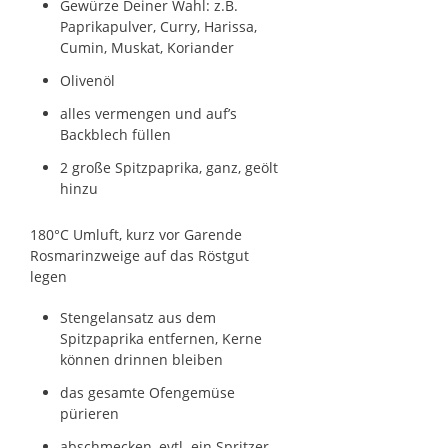
Gewürze Deiner Wahl: z.B.
Paprikapulver, Curry, Harissa,
Cumin, Muskat, Koriander
Olivenöl
alles vermengen und auf’s
Backblech füllen
2 große Spitzpaprika, ganz, geölt
hinzu
180°C Umluft, kurz vor Garende
Rosmarinzweige auf das Röstgut
legen
Stengelansatz aus dem
Spitzpaprika entfernen, Kerne
können drinnen bleiben
das gesamte Ofengemüse
pürieren
abschmecken, evtl. ein Spritzer