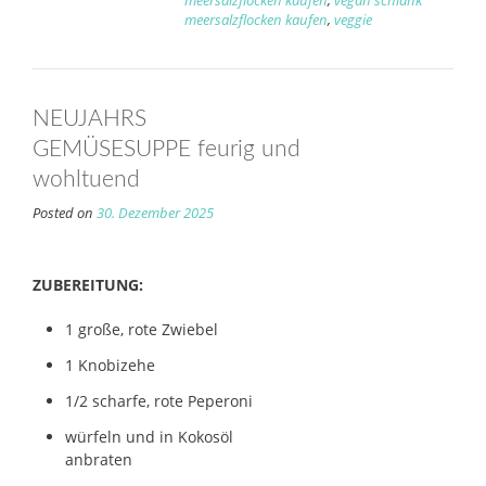
meersalzflocken kaufen
,
vegan schlank
meersalzflocken kaufen
,
veggie
NEUJAHRS
GEMÜSESUPPE feurig und
wohltuend
Posted on
30. Dezember 2025
ZUBEREITUNG:
1 große, rote Zwiebel
1 Knobizehe
1/2 scharfe, rote Peperoni
würfeln und in Kokosöl
anbraten