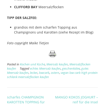
CLIFFORD BAY
Meersalzflocken
TIPP DER SALZFEE:
grandios mit dem scharfen Topping aus
Champignons und Karotten (siehe Rezept im Blog)
Foto copyright Maike Tietjen
Posted in
Kochen und Küche
,
Meersalz kaufen
,
Meersalzflocken
kaufen
Tagged
echtes Meersalz kaufen
,
geschenkidee
,
gutes
Meersalz kaufen
,
lecker
,
lowcarb
,
ostern
,
vegan low carb high protein
schlank meersalzflocken kaufen
Post
scharfes CHAMPIGNON
MANGO KOKOS JOGHURT –
navigation
KAROTTEN TOPPING für
reif für die Insel