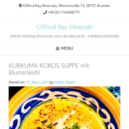
Skip
Clifford Bay Meersalz, Weserstraße 73, 28757 Bremen
to
+49 (0) 1724366771
content
Clifford Bay Meersalz
ZARTE MEERSALZFLOCKEN AUS NEUSEELAND – MIKROPLASTIKFREI
MENU
KURKUMA KOKOS SUPPE mit
Blumenkohl
Posted on
17. März 2021
by
Maike Tietjen