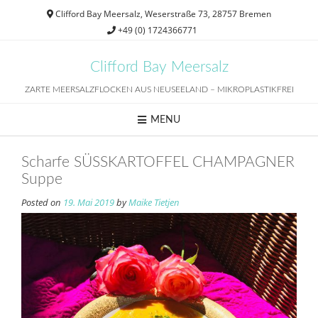
Skip
Clifford Bay Meersalz, Weserstraße 73, 28757 Bremen
to
+49 (0) 1724366771
content
Clifford Bay Meersalz
ZARTE MEERSALZFLOCKEN AUS NEUSEELAND – MIKROPLASTIKFREI
MENU
Scharfe SÜSSKARTOFFEL CHAMPAGNER
Suppe
Posted on
19. Mai 2019
by
Maike Tietjen