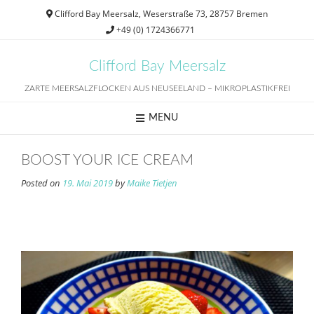
Skip
Clifford Bay Meersalz, Weserstraße 73, 28757 Bremen
to
+49 (0) 1724366771
content
Clifford Bay Meersalz
ZARTE MEERSALZFLOCKEN AUS NEUSEELAND – MIKROPLASTIKFREI
MENU
BOOST YOUR ICE CREAM
Posted on
19. Mai 2019
by
Maike Tietjen