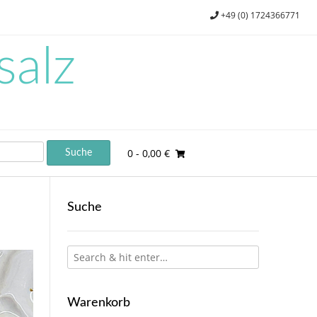
+49 (0) 1724366771
salz
0
- 0,00 €
Suche
Warenkorb