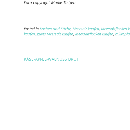
Foto copyright Maike Tietjen
Posted in
Kochen und Küche
,
Meersalz kaufen
,
Meersalzflocken 
kaufen
,
gutes Meersalz kaufen
,
Meersalzflocken kaufen
,
mikroplas
Post
KÄSE-APFEL-WALNUSS BROT
navigation