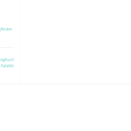
zflocken
Joghurt
Falafel