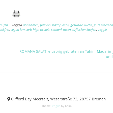
kaufen
Tagged
abnehmen
,
frei von Mikroplastik
,
gesunde Küche
,
gute meersal
tikfrei
,
vegan low carb high protein schlank meersalzflocken kaufen
,
veggie
ROMANA SALAT knusprig gebraten an Tahini-Madarin-
und 
Clifford Bay Meersalz, Weserstraße 73, 28757 Bremen
Theme:
Vogue
by Kaira