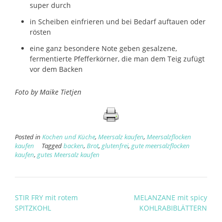
super durch
in Scheiben einfrieren und bei Bedarf auftauen oder
rösten
eine ganz besondere Note geben gesalzene,
fermentierte Pfefferkörner, die man dem Teig zufügt
vor dem Backen
Foto by Maike Tietjen
Posted in
Kochen und Küche
,
Meersalz kaufen
,
Meersalzflocken
kaufen
Tagged
backen
,
Brot
,
glutenfrei
,
gute meersalzflocken
kaufen
,
gutes Meersalz kaufen
Post
STIR FRY mit rotem
MELANZANE mit spicy
navigation
SPITZKOHL
KOHLRABIBLÄTTERN