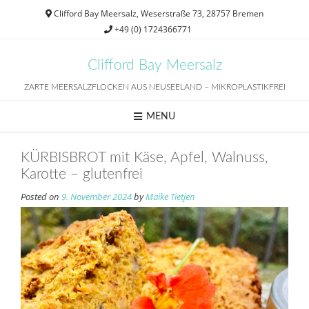
Skip
Clifford Bay Meersalz, Weserstraße 73, 28757 Bremen
to
+49 (0) 1724366771
content
Clifford Bay Meersalz
ZARTE MEERSALZFLOCKEN AUS NEUSEELAND – MIKROPLASTIKFREI
MENU
KÜRBISBROT mit Käse, Apfel, Walnuss,
Karotte – glutenfrei
Posted on
9. November 2024
by
Maike Tietjen