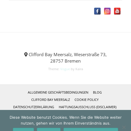
Clifford Bay Meersalz, Weserstraße 73,
28757 Bremen
Theme:
Vogue
by Kaira
ALLGEMEINE GESCHÄFTSBEDINGUNGEN
BLOG
CLIFFORD BAY MEERSALZ
COOKIE POLICY
DATENSCHUTZERKLÄRUNG
HAFTUNGSAUSSCHLUSS (DISCLAIMER)
IMPRESSUM
KASSE
KONTAKT
MEIN KONTO
Diese Website benutzt Cookies. Wenn Sie die Website weiter
NEUSTE REZEPTE
REFERENZEN
SHOP
ÜBER MICH
nutzen, gehen wir von Ihrem Einverständnis aus.
VERSANDKOSTEN
VERTRAG WIDERRUFEN
WARENKORB