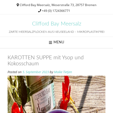
Skip
Clifford Bay Meersalz, Weserstraße 73, 28757 Bremen
to
+49 (0) 1724366771
content
Clifford Bay Meersalz
ZARTE MEERSALZFLOCKEN AUS NEUSEELAND – MIKROPLASTIKFREI
MENU
KAROTTEN SUPPE mit Ysop und
Kokosschaum
Posted on
5. September 2023
by
Maike Tietjen