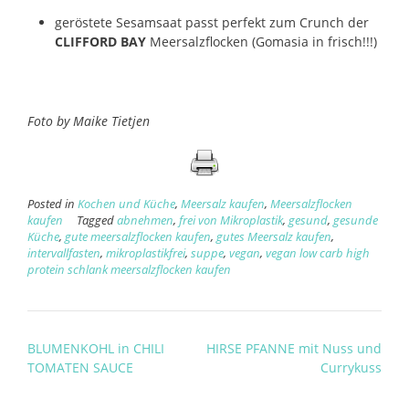
geröstete Sesamsaat passt perfekt zum Crunch der
CLIFFORD BAY
Meersalzflocken (Gomasia in frisch!!!)
Foto by Maike Tietjen
Posted in
Kochen und Küche
,
Meersalz kaufen
,
Meersalzflocken
kaufen
Tagged
abnehmen
,
frei von Mikroplastik
,
gesund
,
gesunde
Küche
,
gute meersalzflocken kaufen
,
gutes Meersalz kaufen
,
intervallfasten
,
mikroplastikfrei
,
suppe
,
vegan
,
vegan low carb high
protein schlank meersalzflocken kaufen
Post
BLUMENKOHL in CHILI
HIRSE PFANNE mit Nuss und
navigation
TOMATEN SAUCE
Currykuss