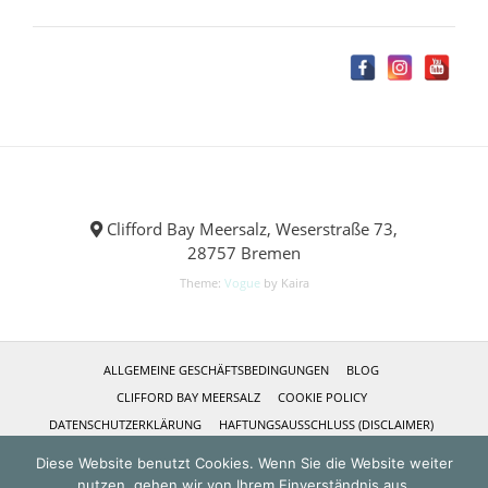
Clifford Bay Meersalz, Weserstraße 73,
28757 Bremen
Theme:
Vogue
by Kaira
ALLGEMEINE GESCHÄFTSBEDINGUNGEN
BLOG
CLIFFORD BAY MEERSALZ
COOKIE POLICY
DATENSCHUTZERKLÄRUNG
HAFTUNGSAUSSCHLUSS (DISCLAIMER)
IMPRESSUM
KASSE
KONTAKT
MEIN KONTO
Diese Website benutzt Cookies. Wenn Sie die Website weiter
NEUSTE REZEPTE
REFERENZEN
SHOP
ÜBER MICH
nutzen, gehen wir von Ihrem Einverständnis aus.