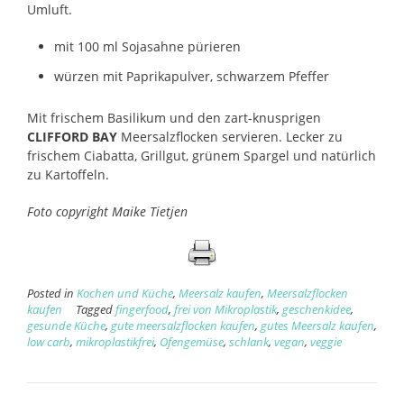
Umluft.
mit 100 ml Sojasahne pürieren
würzen mit Paprikapulver, schwarzem Pfeffer
Mit frischem Basilikum und den zart-knusprigen
CLIFFORD BAY
Meersalzflocken servieren. Lecker zu
frischem Ciabatta, Grillgut, grünem Spargel und natürlich
zu Kartoffeln.
Foto copyright Maike Tietjen
Posted in
Kochen und Küche
,
Meersalz kaufen
,
Meersalzflocken
kaufen
Tagged
fingerfood
,
frei von Mikroplastik
,
geschenkidee
,
gesunde Küche
,
gute meersalzflocken kaufen
,
gutes Meersalz kaufen
,
low carb
,
mikroplastikfrei
,
Ofengemüse
,
schlank
,
vegan
,
veggie