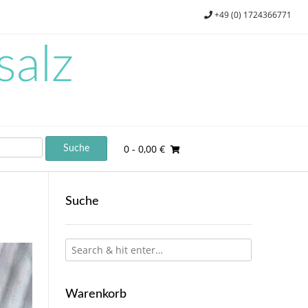
+49 (0) 1724366771
salz
0
- 0,00 €
Suche
Warenkorb