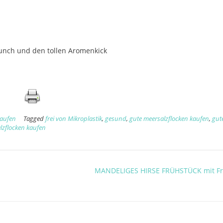
runch und den tollen Aromenkick
kaufen
Tagged
frei von Mikroplastik
,
gesund
,
gute meersalzflocken kaufen
,
gut
lzflocken kaufen
MANDELIGES HIRSE FRÜHSTÜCK mit F