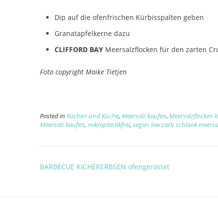
Dip auf die ofenfrischen Kürbisspalten geben
Granatapfelkerne dazu
CLIFFORD BAY
Meersalzflocken für den zarten C
Foto copyright Maike Tietjen
Posted in
Kochen und Küche
,
Meersalz kaufen
,
Meersalzflocken 
Meersalz kaufen
,
mikroplastikfrei
,
vegan low carb schlank meersa
Post
BARBECUE KICHERERBSEN ofengeröstet
navigation