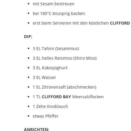
mit Sesam bestreuen
bei 180°C knusprig backen
erst beim Servieren mit den köstlichen
CLIFFORD
DIP:
3 EL Tahini (Sesammus)
3 EL helles Reismiso (Shiro Miso)
3 EL Kokosjoghurt
3 EL Wasser
1 EL Zitronensaft (abschmecken)
1 TL
CLIFFORD BAY
Meersalzflocken
1 Zehe Knoblauch
etwas Pfeffer
ANRICHTEN: