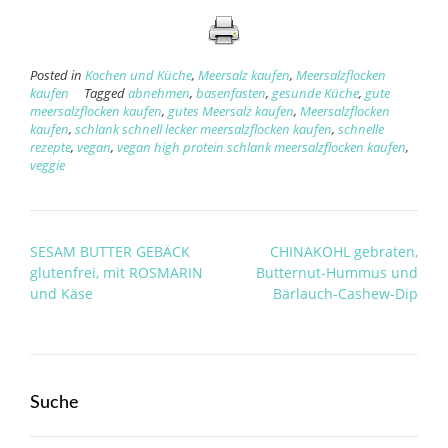
Posted in
Kochen und Küche
,
Meersalz kaufen
,
Meersalzflocken
kaufen
Tagged
abnehmen
,
basenfasten
,
gesunde Küche
,
gute
meersalzflocken kaufen
,
gutes Meersalz kaufen
,
Meersalzflocken
kaufen
,
schlank schnell lecker meersalzflocken kaufen
,
schnelle
rezepte
,
vegan
,
vegan high protein schlank meersalzflocken kaufen
,
veggie
Post
SESAM BUTTER GEBÄCK
CHINAKOHL gebraten,
navigation
glutenfrei, mit ROSMARIN
Butternut-Hummus und
und Käse
Bärlauch-Cashew-Dip
Suche