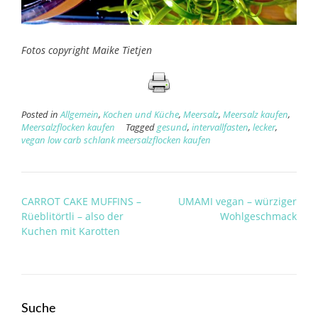
Fotos copyright Maike Tietjen
Posted in
Allgemein
,
Kochen und Küche
,
Meersalz
,
Meersalz kaufen
,
Meersalzflocken kaufen
Tagged
gesund
,
intervallfasten
,
lecker
,
vegan low carb schlank meersalzflocken kaufen
Post
CARROT CAKE MUFFINS –
UMAMI vegan – würziger
navigation
Rüeblitörtli – also der
Wohlgeschmack
Kuchen mit Karotten
Suche