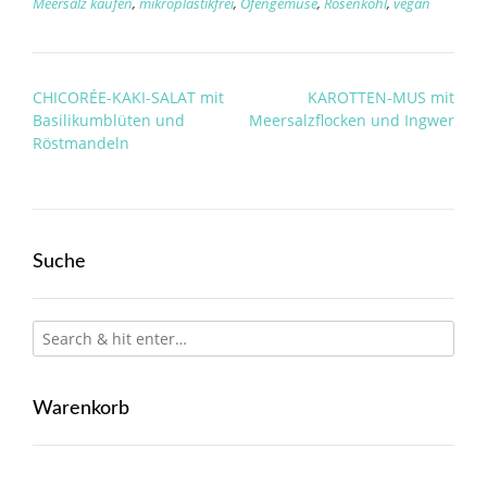
Meersalz kaufen
,
mikroplastikfrei
,
Ofengemüse
,
Rosenkohl
,
vegan
Post
CHICORÉE-KAKI-SALAT mit
KAROTTEN-MUS mit
navigation
Basilikumblüten und
Meersalzflocken und Ingwer
Röstmandeln
Suche
Warenkorb