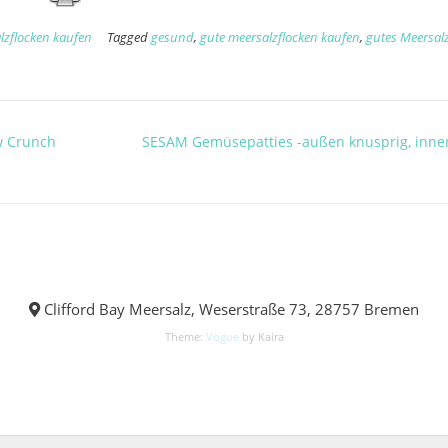
lzflocken kaufen
Tagged
gesund
,
gute meersalzflocken kaufen
,
gutes Meersal
w Crunch
SESAM Gemüsepatties -außen knusprig, innen
Clifford Bay Meersalz, Weserstraße 73, 28757 Bremen
Theme:
Vogue
by Kaira