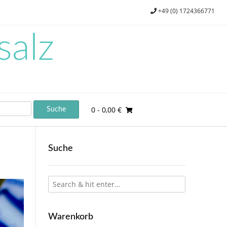
+49 (0) 1724366771
salz
0
- 0,00 €
Suche
Warenkorb