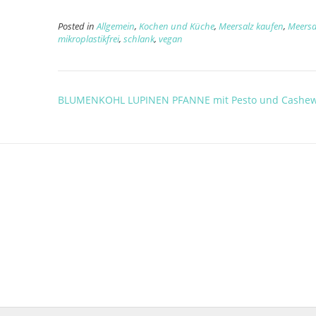
Posted in
Allgemein
,
Kochen und Küche
,
Meersalz kaufen
,
Meersa
mikroplastikfrei
,
schlank
,
vegan
Post
BLUMENKOHL LUPINEN PFANNE mit Pesto und Cashe
navigation