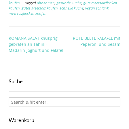
kaufen
Tagged
abnehmen
,
gesunde Küche
,
gute meersalzflocken
kaufen
,
gutes Meersalz kaufen
,
schnelle küche
,
vegan schlank
meersalzflocken kaufen
Post
ROMANA SALAT knusprig
ROTE BEETE FALAFEL mit
navigation
gebraten an Tahini-
Peperoni und Sesam
Madarin-Joghurt und Falafel
Suche
Warenkorb