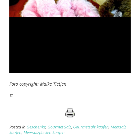
Foto copyright: Maike Tietjen
F
Posted in
Geschenke
,
Gourmet Salz
,
Gourmetsalz kaufen
,
Meersalz
kaufen
,
Meersalzflocken kaufen