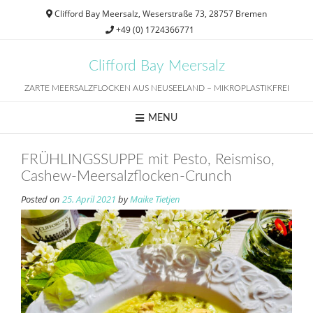
Skip
Clifford Bay Meersalz, Weserstraße 73, 28757 Bremen
to
+49 (0) 1724366771
content
Clifford Bay Meersalz
ZARTE MEERSALZFLOCKEN AUS NEUSEELAND – MIKROPLASTIKFREI
MENU
FRÜHLINGSSUPPE mit Pesto, Reismiso,
Cashew-Meersalzflocken-Crunch
Posted on
25. April 2021
by
Maike Tietjen