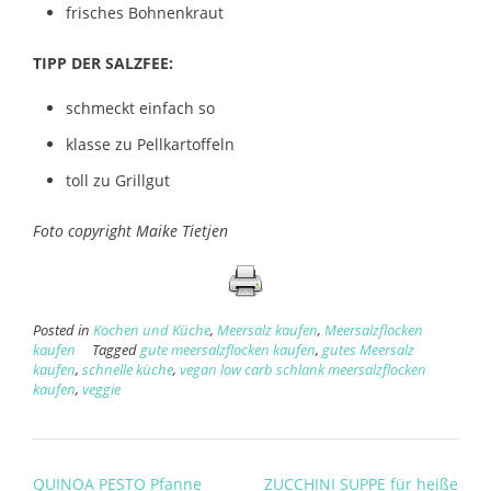
frisches Bohnenkraut
TIPP DER SALZFEE:
schmeckt einfach so
klasse zu Pellkartoffeln
toll zu Grillgut
Foto copyright Maike Tietjen
Posted in
Kochen und Küche
,
Meersalz kaufen
,
Meersalzflocken
kaufen
Tagged
gute meersalzflocken kaufen
,
gutes Meersalz
kaufen
,
schnelle küche
,
vegan low carb schlank meersalzflocken
kaufen
,
veggie
Post
QUINOA PESTO Pfanne
ZUCCHINI SUPPE für heiße