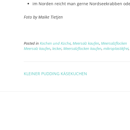
im Norden reicht man gerne Nordseekrabben oder
Foto by Maike Tietjen
Posted in
Kochen und Küche
,
Meersalz kaufen
,
Meersalzflocken
Meersalz kaufen
,
lecker
,
Meersalzflocken kaufen
,
mikroplastikfrei
Post
KLEINER PUDDING KÄSEKUCHEN
navigation