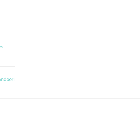
es
ndoori