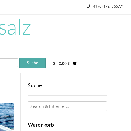
+49 (0) 1724366771
salz
0
- 0,00 €
Suche
Warenkorb