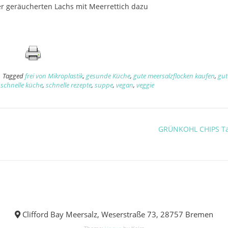
 geräucherten Lachs mit Meerrettich dazu
Tagged
frei von Mikroplastik
,
gesunde Küche
,
gute meersalzflocken kaufen
,
gut
,
schnelle küche
,
schnelle rezepte
,
suppe
,
vegan
,
veggie
GRÜNKOHL CHIPS Ta
Clifford Bay Meersalz, Weserstraße 73, 28757 Bremen