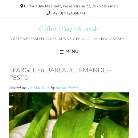
Skip
Clifford Bay Meersalz, Weserstraße 73, 28757 Bremen
to
+49 (0) 1724366771
content
Clifford Bay Meersalz
ZARTE MEERSALZFLOCKEN AUS NEUSEELAND – MIKROPLASTIKFREI
MENU
SPARGEL an BÄRLAUCH-MANDEL-
PESTO
Posted on
12. Mai 2025
by
Maike Tietjen