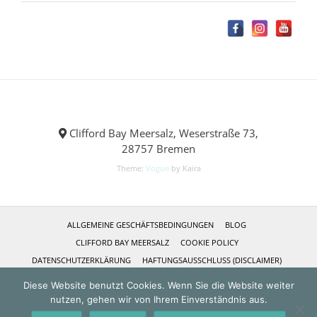
Clifford Bay Meersalz, Weserstraße 73,
28757 Bremen
Theme:
Vogue
by Kaira
ALLGEMEINE GESCHÄFTSBEDINGUNGEN
BLOG
CLIFFORD BAY MEERSALZ
COOKIE POLICY
DATENSCHUTZERKLÄRUNG
HAFTUNGSAUSSCHLUSS (DISCLAIMER)
IMPRESSUM
KASSE
KONTAKT
MEIN KONTO
Diese Website benutzt Cookies. Wenn Sie die Website weiter
NEUSTE REZEPTE
REFERENZEN
SHOP
ÜBER MICH
nutzen, gehen wir von Ihrem Einverständnis aus.
VERSANDKOSTEN
VERTRAG WIDERRUFEN
WARENKORB