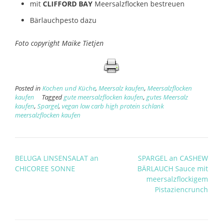
mit
CLIFFORD BAY
Meersalzflocken bestreuen
Bärlauchpesto dazu
Foto copyright Maike Tietjen
Posted in
Kochen und Küche
,
Meersalz kaufen
,
Meersalzflocken
kaufen
Tagged
gute meersalzflocken kaufen
,
gutes Meersalz
kaufen
,
Spargel
,
vegan low carb high protein schlank
meersalzflocken kaufen
Post
BELUGA LINSENSALAT an
SPARGEL an CASHEW
navigation
CHICOREE SONNE
BÄRLAUCH Sauce mit
meersalzflockigem
Pistaziencrunch