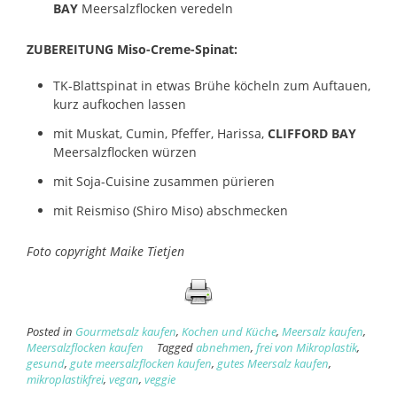
BAY
Meersalzflocken veredeln
ZUBEREITUNG Miso-Creme-Spinat:
TK-Blattspinat in etwas Brühe köcheln zum Auftauen,
kurz aufkochen lassen
mit Muskat, Cumin, Pfeffer, Harissa,
CLIFFORD BAY
Meersalzflocken würzen
mit Soja-Cuisine zusammen pürieren
mit Reismiso (Shiro Miso) abschmecken
Foto copyright Maike Tietjen
Posted in
Gourmetsalz kaufen
,
Kochen und Küche
,
Meersalz kaufen
,
Meersalzflocken kaufen
Tagged
abnehmen
,
frei von Mikroplastik
,
gesund
,
gute meersalzflocken kaufen
,
gutes Meersalz kaufen
,
mikroplastikfrei
,
vegan
,
veggie