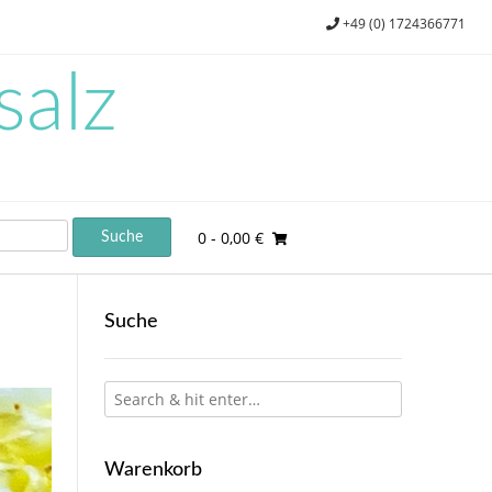
+49 (0) 1724366771
salz
0
- 0,00 €
Suche
Warenkorb