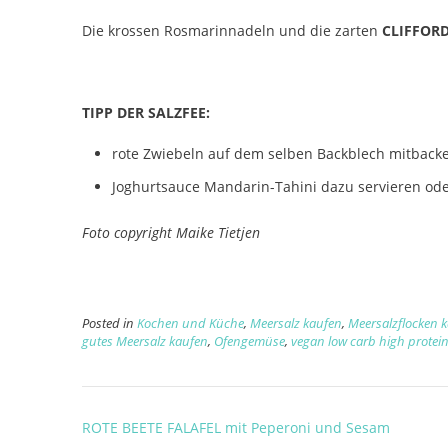
Die krossen Rosmarinnadeln und die zarten
CLIFFOR
TIPP DER SALZFEE:
rote Zwiebeln auf dem selben Backblech mitback
Joghurtsauce Mandarin-Tahini dazu servieren od
Foto copyright Maike Tietjen
Posted in
Kochen und Küche
,
Meersalz kaufen
,
Meersalzflocken 
gutes Meersalz kaufen
,
Ofengemüse
,
vegan low carb high protei
Post
ROTE BEETE FALAFEL mit Peperoni und Sesam
navigation