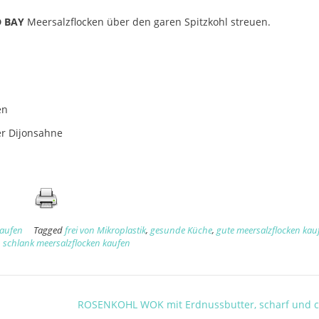
D BAY
Meersalzflocken über den garen Spitzkohl streuen.
en
er Dijonsahne
kaufen
Tagged
frei von Mikroplastik
,
gesunde Küche
,
gute meersalzflocken kau
n schlank meersalzflocken kaufen
ROSENKOHL WOK mit Erdnussbutter, scharf und 