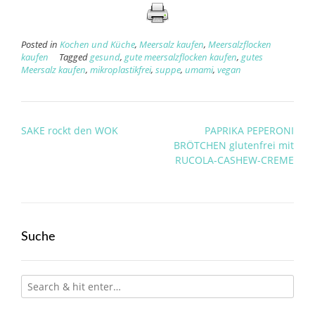
Posted in
Kochen und Küche
,
Meersalz kaufen
,
Meersalzflocken
kaufen
Tagged
gesund
,
gute meersalzflocken kaufen
,
gutes
Meersalz kaufen
,
mikroplastikfrei
,
suppe
,
umami
,
vegan
Post
SAKE rockt den WOK
PAPRIKA PEPERONI
navigation
BRÖTCHEN glutenfrei mit
RUCOLA-CASHEW-CREME
Suche