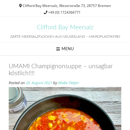
Skip
Clifford Bay Meersalz, Weserstraße 73, 28757 Bremen
to
+49 (0) 1724366771
content
Clifford Bay Meersalz
ZARTE MEERSALZFLOCKEN AUS NEUSEELAND – MIKROPLASTIKFREI
MENU
UMAMI Champignonsuppe – unsagbar
köstlich!!!!
Posted on
20. August 2021
by
Maike Tietjen