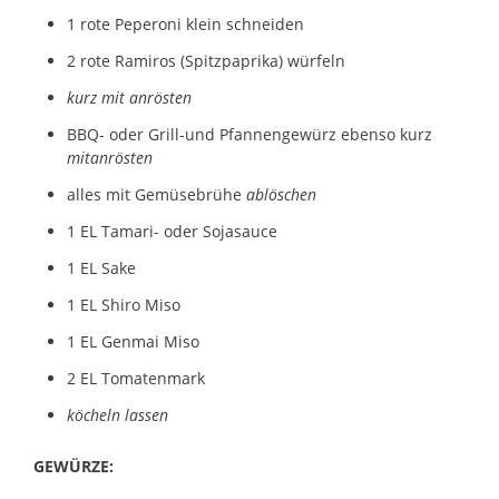
1 rote Peperoni klein schneiden
2 rote Ramiros (Spitzpaprika) würfeln
kurz mit anrösten
BBQ- oder Grill-und Pfannengewürz ebenso kurz
mitanrösten
alles mit Gemüsebrühe
ablöschen
1 EL Tamari- oder Sojasauce
1 EL Sake
1 EL Shiro Miso
1 EL Genmai Miso
2 EL Tomatenmark
köcheln lassen
GEWÜRZE: