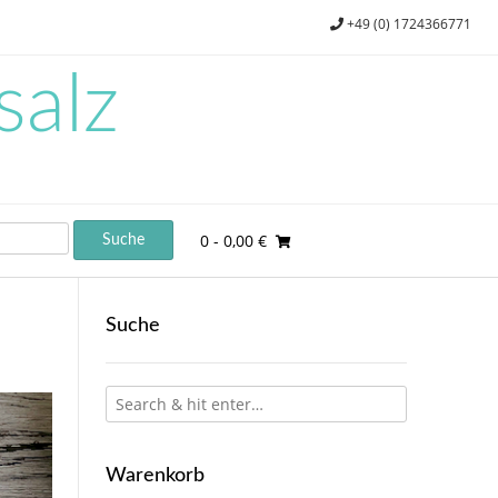
+49 (0) 1724366771
salz
0
- 0,00 €
Suche
Warenkorb