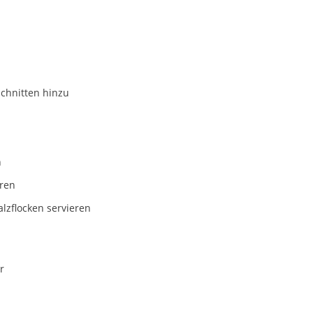
schnitten hinzu
n
eren
lzflocken servieren
r