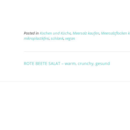
Posted in
Kochen und Küche
,
Meersalz kaufen
,
Meersalzflocken 
mikroplastikfrei
,
schlank
,
vegan
Post
ROTE BEETE SALAT – warm, crunchy, gesund
navigation