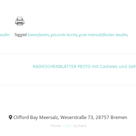
kaufen
Tagged
basenfasten
,
gesunde Küche
,
gute meersalzflocken kaufen
,
RADIESCHENBLÄTTER PESTO mit Cashews und Ge
Clifford Bay Meersalz, Weserstraße 73, 28757 Bremen
Theme:
Vogue
by Kaira