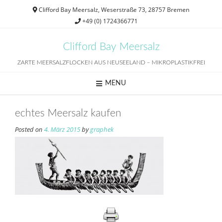
Skip
Clifford Bay Meersalz, Weserstraße 73, 28757 Bremen
to
+49 (0) 1724366771
content
Clifford Bay Meersalz
ZARTE MEERSALZFLOCKEN AUS NEUSEELAND – MIKROPLASTIKFREI
MENU
echtes Meersalz kaufen
Posted on
4. März 2015
by
graphek