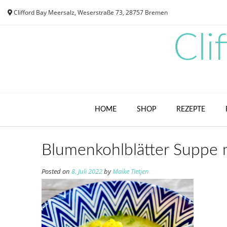
Skip
Clifford Bay Meersalz, Weserstraße 73, 28757 Bremen
to
content
Cli
HOME
SHOP
REZEPTE
Blumenkohlblätter Suppe m
Posted on
8. Juli 2022
by
Maike Tietjen