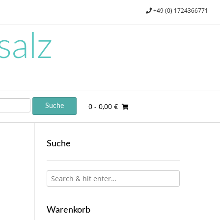
+49 (0) 1724366771
salz
0
- 0,00 €
Suche
Warenkorb