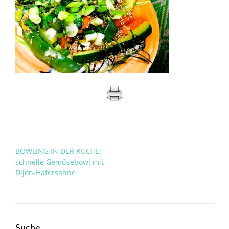
Post
BOWLING IN DER KÜCHE:
navigation
schnelle Gemüsebowl mit
Dijon-Hafersahne
Suche