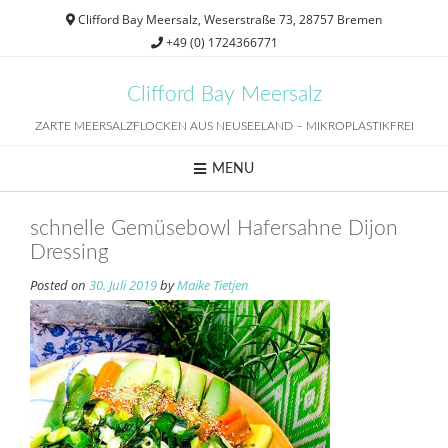
Skip
Clifford Bay Meersalz, Weserstraße 73, 28757 Bremen
to
+49 (0) 1724366771
content
Clifford Bay Meersalz
ZARTE MEERSALZFLOCKEN AUS NEUSEELAND – MIKROPLASTIKFREI
MENU
schnelle Gemüsebowl Hafersahne Dijon
Dressing
Posted on
30. Juli 2019
by
Maike Tietjen