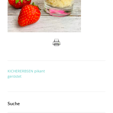
Post
KICHERERBSEN pikant
navigation
geröstet
Suche