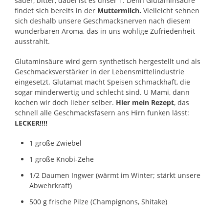
sauer, bitter, dabei ist es unser 1. Denn Glutaminsäure
findet sich bereits in der
Muttermilch.
Vielleicht sehnen
sich deshalb unsere Geschmacksnerven nach diesem
wunderbaren Aroma, das in uns wohlige Zufriedenheit
ausstrahlt.
Glutaminsäure wird gern synthetisch hergestellt und als
Geschmacksverstärker in der Lebensmittelindustrie
eingesetzt. Glutamat macht Speisen schmackhaft, die
sogar minderwertig und schlecht sind. U Mami, dann
kochen wir doch lieber selber.
Hier mein Rezept
, das
schnell alle Geschmacksfasern ans Hirn funken lässt:
LECKER!!!!
1 große Zwiebel
1 große Knobi-Zehe
1/2 Daumen Ingwer (wärmt im Winter; stärkt unsere
Abwehrkraft)
500 g frische Pilze (Champignons, Shitake)