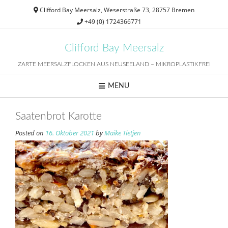
Skip
Clifford Bay Meersalz, Weserstraße 73, 28757 Bremen
to
+49 (0) 1724366771
content
Clifford Bay Meersalz
ZARTE MEERSALZFLOCKEN AUS NEUSEELAND – MIKROPLASTIKFREI
MENU
Saatenbrot Karotte
Posted on
16. Oktober 2021
by
Maike Tietjen