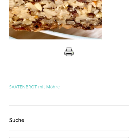
Post
SAATENBROT mit Möhre
navigation
Suche