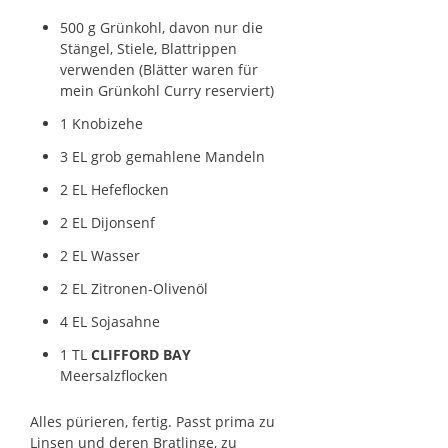
500 g Grünkohl, davon nur die
Stängel, Stiele, Blattrippen
verwenden (Blätter waren für
mein Grünkohl Curry reserviert)
1 Knobizehe
3 EL grob gemahlene Mandeln
2 EL Hefeflocken
2 EL Dijonsenf
2 EL Wasser
2 EL Zitronen-Olivenöl
4 EL Sojasahne
1 TL
CLIFFORD BAY
Meersalzflocken
Alles pürieren, fertig. Passt prima zu
Linsen und deren Bratlinge, zu