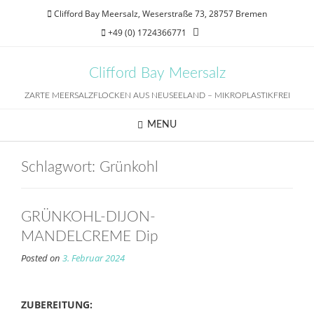
Skip
Clifford Bay Meersalz, Weserstraße 73, 28757 Bremen
to
+49 (0) 1724366771
content
Clifford Bay Meersalz
ZARTE MEERSALZFLOCKEN AUS NEUSEELAND – MIKROPLASTIKFREI
MENU
Schlagwort:
Grünkohl
GRÜNKOHL-DIJON-
MANDELCREME Dip
Posted on
3. Februar 2024
ZUBEREITUNG: