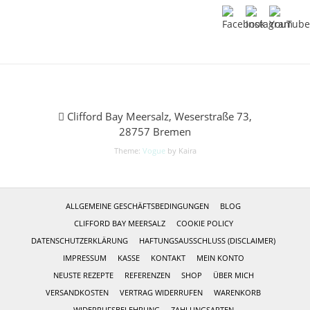
Clifford Bay Meersalz, Weserstraße 73,
28757 Bremen
Theme:
Vogue
by Kaira
ALLGEMEINE GESCHÄFTSBEDINGUNGEN
BLOG
CLIFFORD BAY MEERSALZ
COOKIE POLICY
DATENSCHUTZERKLÄRUNG
HAFTUNGSAUSSCHLUSS (DISCLAIMER)
IMPRESSUM
KASSE
KONTAKT
MEIN KONTO
NEUSTE REZEPTE
REFERENZEN
SHOP
ÜBER MICH
VERSANDKOSTEN
VERTRAG WIDERRUFEN
WARENKORB
WIDERRUFSBELEHRUNG
ZAHLUNGSARTEN