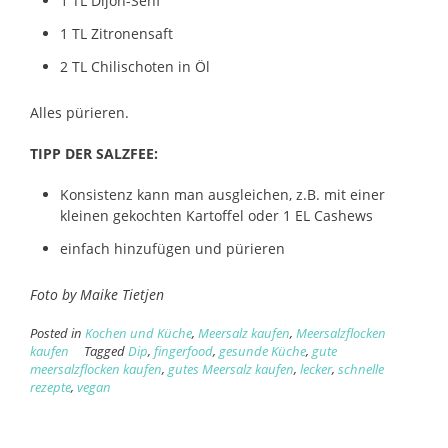
1 TL Dijon-Senf
1 TL Zitronensaft
2 TL Chilischoten in Öl
Alles pürieren.
TIPP DER SALZFEE:
Konsistenz kann man ausgleichen, z.B. mit einer
kleinen gekochten Kartoffel oder 1 EL Cashews
einfach hinzufügen und pürieren
Foto by Maike Tietjen
Posted in
Kochen und Küche
,
Meersalz kaufen
,
Meersalzflocken
kaufen
Tagged
Dip
,
fingerfood
,
gesunde Küche
,
gute
meersalzflocken kaufen
,
gutes Meersalz kaufen
,
lecker
,
schnelle
rezepte
,
vegan