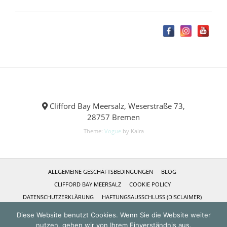
Clifford Bay Meersalz, Weserstraße 73,
28757 Bremen
Theme:
Vogue
by Kaira
ALLGEMEINE GESCHÄFTSBEDINGUNGEN
BLOG
CLIFFORD BAY MEERSALZ
COOKIE POLICY
DATENSCHUTZERKLÄRUNG
HAFTUNGSAUSSCHLUSS (DISCLAIMER)
IMPRESSUM
KASSE
KONTAKT
MEIN KONTO
Diese Website benutzt Cookies. Wenn Sie die Website weiter
NEUSTE REZEPTE
REFERENZEN
SHOP
ÜBER MICH
nutzen, gehen wir von Ihrem Einverständnis aus.