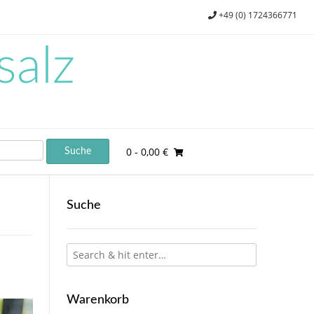
+49 (0) 1724366771
salz
0
- 0,00 €
Suche
Warenkorb