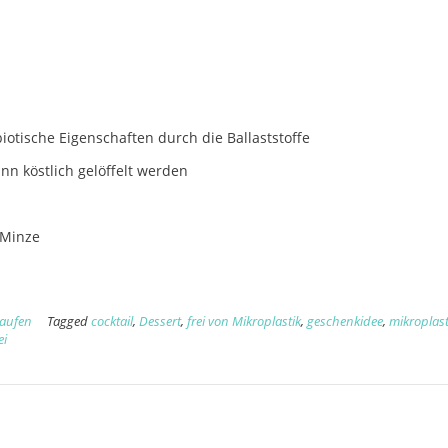
äbiotische Eigenschaften durch die Ballaststoffe
nn köstlich gelöffelt werden
 Minze
kaufen
Tagged
cocktail
,
Dessert
,
frei von Mikroplastik
,
geschenkidee
,
mikroplast
ei