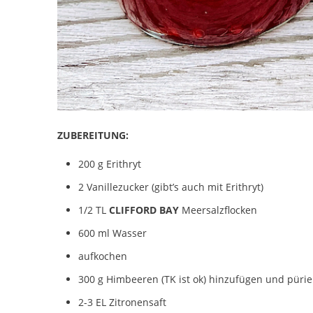
ZUBEREITUNG:
200 g Erithryt
2 Vanillezucker (gibt’s auch mit Erithryt)
1/2 TL
CLIFFORD BAY
Meersalzflocken
600 ml Wasser
aufkochen
300 g Himbeeren (TK ist ok) hinzufügen und püri
2-3 EL Zitronensaft