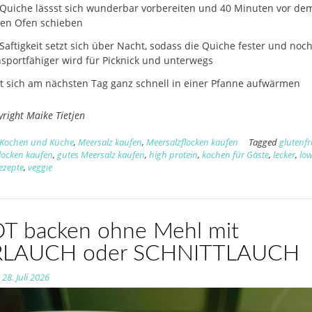
 Quiche lässst sich wunderbar vorbereiten und 40 Minuten vor de
den Ofen schieben
 Saftigkeit setzt sich über Nacht, sodass die Quiche fester und noc
nsportfähiger wird für Picknick und unterwegs
st sich am nächsten Tag ganz schnell in einer Pfanne aufwärmen
yright Maike Tietjen
Kochen und Küche
,
Meersalz kaufen
,
Meersalzflocken kaufen
Tagged
glutenfr
locken kaufen
,
gutes Meersalz kaufen
,
high protein
,
kochen für Gäste
,
lecker
,
lo
rezepte
,
veggie
T backen ohne Mehl mit
RLAUCH oder SCHNITTLAUCH
n
28. Juli 2026