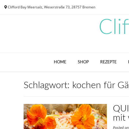
Skip
Clifford Bay Meersalz, Weserstraße 73, 28757 Bremen
to
content
Cli
HOME
SHOP
REZEPTE
Schlagwort:
kochen für Gä
QUI
mit
Posted o