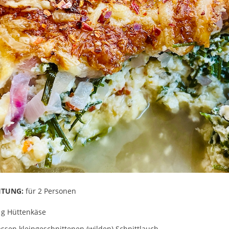
ITUNG:
für 2 Personen
 g Hüttenkäse
assen kleingeschnittenen (wilden) Schnittlauch