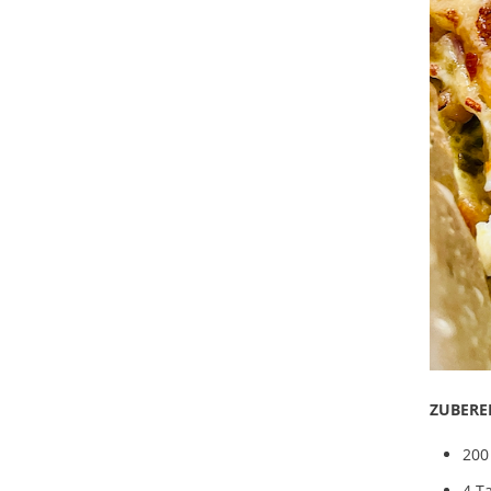
ZUBERE
200
4 T