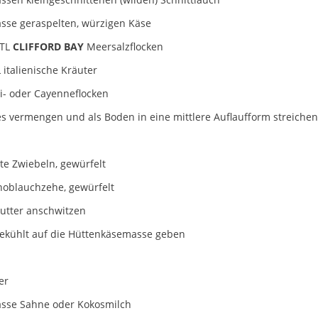
asse geraspelten, würzigen Käse
 TL
CLIFFORD BAY
Meersalzflocken
L italienische Kräuter
li- oder Cayenneflocken
les vermengen und als Boden in eine mittlere Auflaufform streiche
ote Zwiebeln, gewürfelt
noblauchzehe, gewürfelt
Butter anschwitzen
ekühlt auf die Hüttenkäsemasse geben
er
asse Sahne oder Kokosmilch