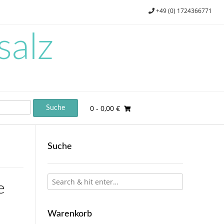
+49 (0) 1724366771
salz
0
- 0,00 €
Suche
e
Warenkorb