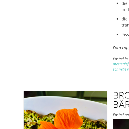
die
in 
die
tra
läs
Foto cop
Posted in
meersalzf
schnelle 
BRO
BÄ
Posted o