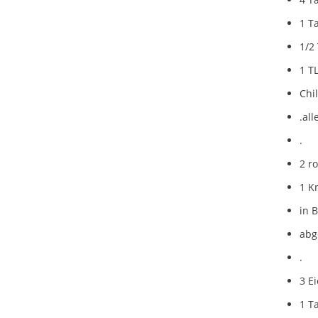
1 T
1/2
1 T
Chi
.al
.
2 r
1 K
in 
abg
.
3 Ei
1 T