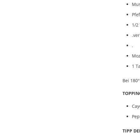
Mus
Pfef
1/2
.ve
.
Moz
1 T
Bei 180
TOPPIN
Cay
Pep
TIPP DE