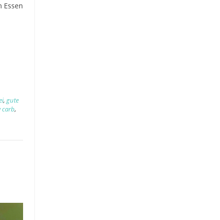
m Essen
h
ei
,
gute
w carb
,