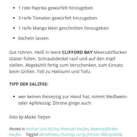
1 rote Paprika gewürfelt hinzugeben
3 reife Tomaten gewürfelt hinzugeben
1 reife Mango klein geschnitten hinzugeben
köcheln lassen
Gut rühren. Heiß in leere
CLIFFORD BAY
Meersalzflocken
Gläser füllen. Schraubdeckel rauf und auf den Kopf
stellen. Abgekühlt fertig zum Verschenken, zum Einsatz
beim Grillen. Toll zu Halloumi und Tofu.
TIPP DER SALZFEE:
wer keinen Reisessig zur Hand hat, nimmt Weißwein-
oder Apfelessig; Zitrone ginge auch
Foto by Maike Tietjen
Posted in
Kochen und Küche
,
Meersalz kaufen
,
Meersalzflocken
kaufen
Tagged
abnehmen
,
chutney
,
curry
,
frei von Mikroplastik
,