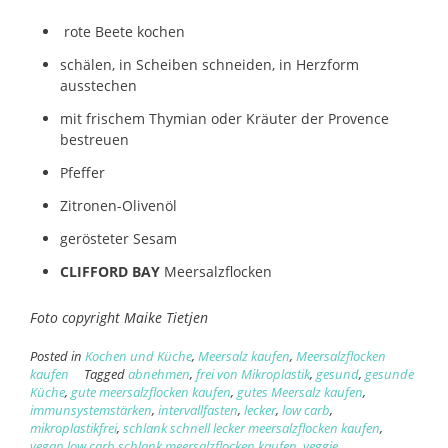
rote Beete kochen
schälen, in Scheiben schneiden, in Herzform
ausstechen
mit frischem Thymian oder Kräuter der Provence
bestreuen
Pfeffer
Zitronen-Olivenöl
gerösteter Sesam
CLIFFORD BAY
Meersalzflocken
Foto copyright Maike Tietjen
Posted in
Kochen und Küche
,
Meersalz kaufen
,
Meersalzflocken
kaufen
Tagged
abnehmen
,
frei von Mikroplastik
,
gesund
,
gesunde
Küche
,
gute meersalzflocken kaufen
,
gutes Meersalz kaufen
,
immunsystemstärken
,
intervallfasten
,
lecker
,
low carb
,
mikroplastikfrei
,
schlank schnell lecker meersalzflocken kaufen
,
vegan low carb schlank meersalzflocken kaufen
,
veggie