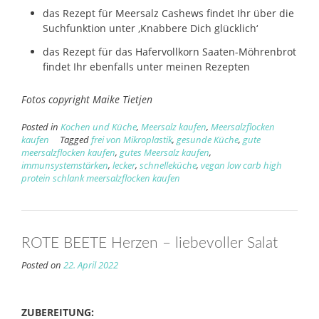
das Rezept für Meersalz Cashews findet Ihr über die
Suchfunktion unter ‚Knabbere Dich glücklich‘
das Rezept für das Hafervollkorn Saaten-Möhrenbrot
findet Ihr ebenfalls unter meinen Rezepten
Fotos copyright Maike Tietjen
Posted in
Kochen und Küche
,
Meersalz kaufen
,
Meersalzflocken
kaufen
Tagged
frei von Mikroplastik
,
gesunde Küche
,
gute
meersalzflocken kaufen
,
gutes Meersalz kaufen
,
immunsystemstärken
,
lecker
,
schnelleküche
,
vegan low carb high
protein schlank meersalzflocken kaufen
ROTE BEETE Herzen – liebevoller Salat
Posted on
22. April 2022
ZUBEREITUNG: