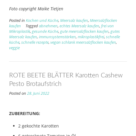
Foto copyright Maike Tietjen
Posted in
Kochen und Küche
,
Meersalz kaufen
,
Meersalzflocken
kaufen
Tagged
abnehmen
,
echtes Meersalz kaufen
,
frei von
Mikroplastik
,
gesunde Küche
,
gute meersalzflocken kaufen
,
gutes
Meersalz kaufen
,
immunsystemstärken
,
mikroplastikfrei
,
schnelle
küche
,
schnelle rezepte
,
vegan schlank meersalzflocken kaufen
,
veggie
ROTE BEETE BLÄTTER Karotten Cashew
Pesto Brotaufstrich
Posted on
28. Juni 2022
ZUBEREITUNG:
2 gekochte Karotten
6 getrocknete Tomaten in Öl