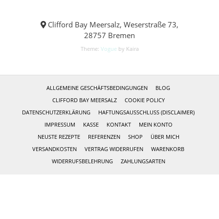
Clifford Bay Meersalz, Weserstraße 73,
28757 Bremen
Theme:
Vogue
by Kaira
ALLGEMEINE GESCHÄFTSBEDINGUNGEN
BLOG
CLIFFORD BAY MEERSALZ
COOKIE POLICY
DATENSCHUTZERKLÄRUNG
HAFTUNGSAUSSCHLUSS (DISCLAIMER)
IMPRESSUM
KASSE
KONTAKT
MEIN KONTO
NEUSTE REZEPTE
REFERENZEN
SHOP
ÜBER MICH
VERSANDKOSTEN
VERTRAG WIDERRUFEN
WARENKORB
WIDERRUFSBELEHRUNG
ZAHLUNGSARTEN