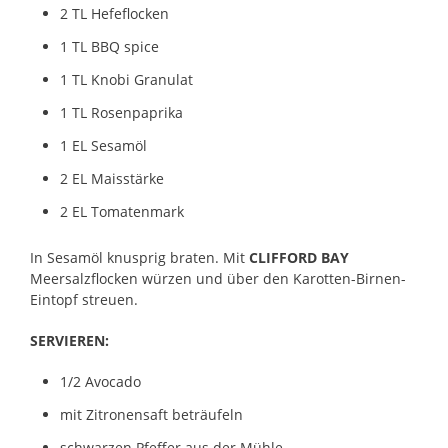
2 TL Hefeflocken
1 TL BBQ spice
1 TL Knobi Granulat
1 TL Rosenpaprika
1 EL Sesamöl
2 EL Maisstärke
2 EL Tomatenmark
In Sesamöl knusprig braten. Mit
CLIFFORD BAY
Meersalzflocken würzen und über den Karotten-Birnen-
Eintopf streuen.
SERVIEREN:
1/2 Avocado
mit Zitronensaft beträufeln
schwarzen Pfeffer aus der Mühle