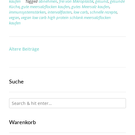
kaufen
Tagged
abnehmen
,
frei von Mikroplastik
,
gesund
,
gesunde
Küche
,
gute meersalzflocken kaufen
,
gutes Meersalz kaufen
,
immunsystemstärken
,
intervallfasten
,
low carb
,
schnelle rezepte
,
vegan
,
vegan low carb high protein schlank meersalzflocken
kaufen
Beitragsnavigation
Ältere Beiträge
Suche
Warenkorb